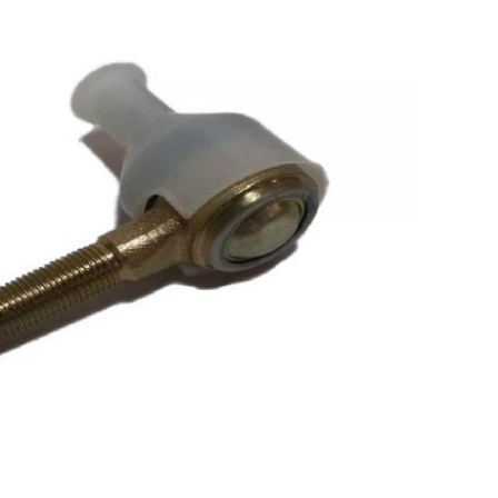
زبانه قفل
زه گلگیر 
شلگیر جلو