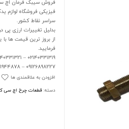
فروش سیبک فرمان اچ سی 
 صندوق اچ سی کراس
فوم سپر جلو اچ سی کراس
فیزیکی فروشگاه لوازم یدک
جلو اچ سی کراس
سپرجلو اچ سی کراس
سراسر نقاط کشور.
بدلیل تغییرات ارزی پی در
 حلالی اچ سی کراس
نگهدارنده درب کاپوت اچ سی ک
از بروز ترین قیمت ها با 
فرمایید.
۰۲۱۴۰۳۳۱۳۱۹ – ۰۲۱۴۰۳۳۱۳21
09126898227 – 09121944878
افزودن به علاقمندی ها
دسته:
قطعات چرخ اچ سی ک