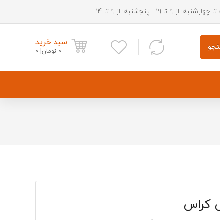
شنبه: از ۹ تا ۱۹ - پنجشنبه: از ۹ تا ۱۴
سبد خرید
جو
0
تومان
0
دستگیره بیرونی درب اچ سی کراس
ریش سپر جلو اچ سی کراس
قفل درب صندوق اچ سی کراس
 کراس