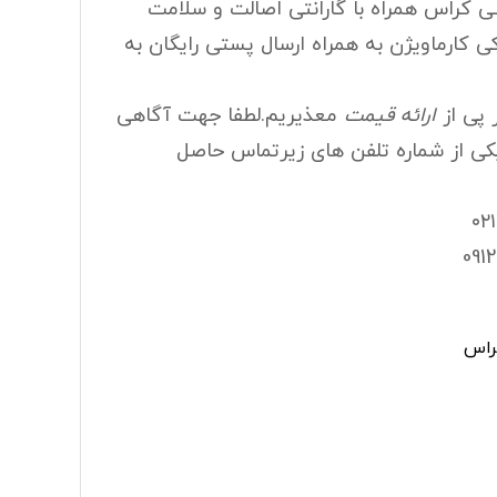
کراس همراه با گارانتی اصالت و سلامت
قاب آینه راست اچ سی کراس
ی کارماویژن به همراه ارسال پستی رایگان به
گلگیر چرخ عقب اچ سی کراس
 پی از
ارائه قیمت
معذیریم.لطفا جهت آگاهی
راس
قفل درب کاپوت اچ سی کراس
یکی از شماره تلفن های زیرتماس حاصل
راس