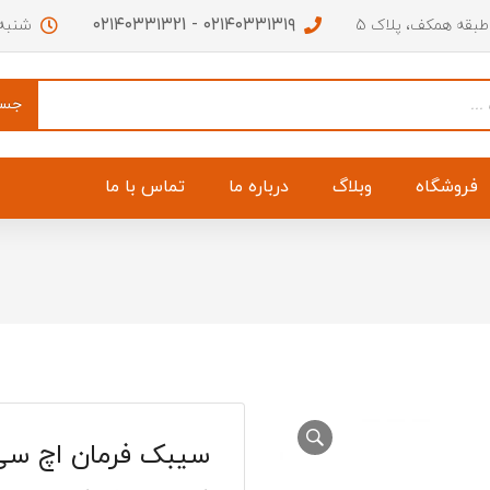
۰۲۱۴۰۳۳۱۳۱۹ - ۰۲۱۴۰۳۳۱۳21
 طبقه همکف، پلاک 5
شنبه تا چهار
جست
فروشگاه
وبلاگ
درباره ما
تماس با ما
ق عقب اچ سی کراس
فوم سپر جلو اچ سی کراس
ه اچ سی کراس
جای آرم صندوق اچ سی کراس
 سمت چپ اچ سی کراس
جلو پنجره اچ سی کراس
سیبک فرمان اچ سی