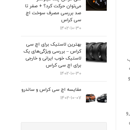
می‌توان حرکت کرد؟ + صفر تا
صد بررسی مصرف سوخت اچ
سی کراس
1402-10-30
بهترین لاستیک برای اچ سی
کراس – بررسی ویژگی‌های یک
لاستیک خوب ایرانی و خارجی
وتور توان تولید ۱۶۱ اسب
برای اچ سی کراس
به
1402-10-30
عت و
مقایسه اچ سی کراس و ساندرو
1402-10-07
و
ن