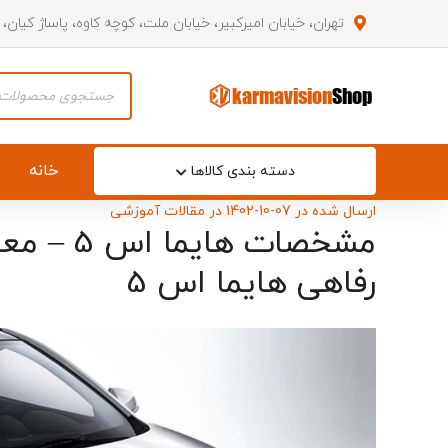
تهران، خیابان امیرکبیر، خیابان ملت، کوچه کاوه، پاساژ کیان،
Products
search
خانه
دسته بندی کالاها
ارسال شده در
1402-10-07
در
مقالات آموزشی
مشخصات ه
رفاهی هایما اس 5
آرم صندو
آرم نوشت
آینه بغل