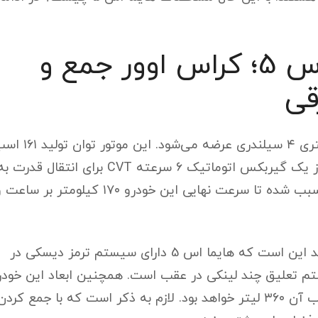
مشخصات فنی هایما اس 5؛ کراس اوور جمع و
قی
خودرو اس 5 در ایران با یک موتور توربوشارژ ۱.۵ لیتری ۴ سیلندری عرضه می‌شود. این م
بخار قدرت و ۲۲۳ نیوتن‌متر گشتاور را دارد. هایما از یک گیربکس اتوماتیک ۶ سرعته CVT برای انتقال قدرت 
چرخ‌های جلو استفاده می‌کند. پیشرانه این خودرو سبب شده تا سرعت نهایی این خودرو ۱۷۰ کیلومتر بر سا
نکته حائز اهمیت که باید به آن توجه داشته باشید این است که هایما اس 5 دارای سیستم ترمز دیسکی در
م تعلیق چند لینکی در عقب است. همچنین ابعاد این خودر
۴۳۴۵×۱۸۳۵×۱۶۷۵ میلی‌متر و ظرفیت صندوق عقب آن ۳۶۰ لیتر خواهد بود. لازم به ذکر است که با جمع کرد