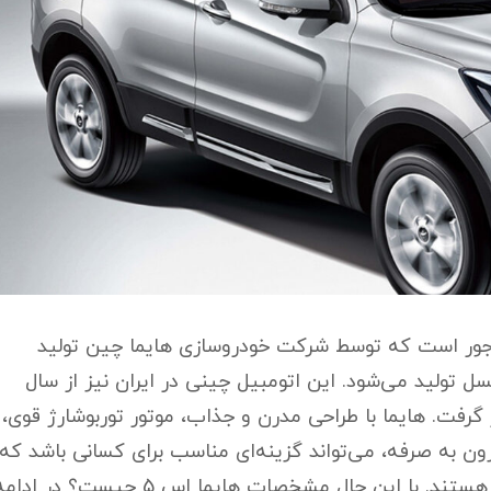
 صندوق اچ سی کراس
فوم سپر جلو اچ سی کراس
جلو اچ سی کراس
سپرجلو اچ سی کراس
 حلالی اچ سی کراس
نگهدارنده درب کاپوت اچ سی ک
جمع و جور است که توسط شرکت خودروسازی هایما چین تولید
سال ۲۰۱۴ تا کنون در دو نسل تولید می‌شود. این اتومبیل چینی در ایران نیز از سال
ر گرفت. هایما با طراحی مدرن و جذاب، موتور توربوشارژ قوی،
ن به صرفه، می‌تواند گزینه‌ای مناسب برای کسانی باشد که
به دنبال یک خودروی کراس اوور کامپکت و شهری هستند. با این حال مشخصات هایما اس 5 چیست؟ در ا