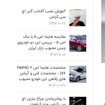
قاب آینه راست اچ سی کراس
آموزش نصب آفتاب گیر اچ
گلگیر چرخ عقب اچ سی کراس
سی کراس
1397-10-17
راس
قفل درب کاپوت اچ سی کراس
مقایسه هایما اس ۵ با جک
اس ۵ – بررسی این دو خودروی
چینی محبوب بازار ایران
1402-11-02
مشخصات هایما اس 7 (Haima
s7) – مشخصات فنی و آپشن
های رفاهی این خودرو محبوب
1402-10-30
با روشن‌شدن چراغ بنزین اچ
دامه
سی کراس چند کیلومتر