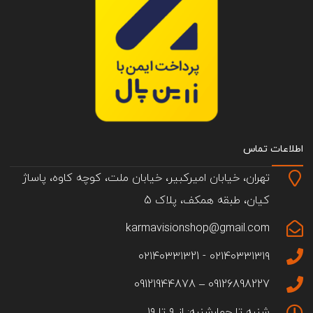
اطلاعات تماس
تهران، خیابان امیرکبیر، خیابان ملت، کوچه کاوه، پاساژ
کیان، طبقه همکف، پلاک 5
karmavisionshop@gmail.com
۰۲۱۴۰۳۳۱۳۱۹ - ۰۲۱۴۰۳۳۱۳21
09126898227 – 09121944878
شنبه تا چهارشنبه: از ۹ تا ۱۹