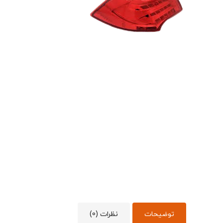
زبانه قفل
زه گلگیر 
شلگیر جلو
توضیحات
نظرات (0)