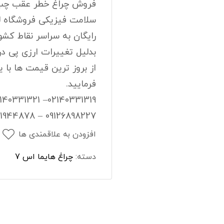
 صندوق اچ سی کراس
فوم سپر جلو اچ سی کراس
سلامت فیزیکی فروشگاه لو
جلو اچ سی کراس
سپرجلو اچ سی کراس
رایگان به سراسر نقاط کشور
بدلیل تغییرات ارزی پی در
 حلالی اچ سی کراس
نگهدارنده درب کاپوت اچ سی ک
از بروز ترین قیمت ها با 
فرمایید.
02140331319– 02140331321
09126898227 – 09121944878
افزودن به علاقمندی ها
دسته:
چراغ هایما اس 7