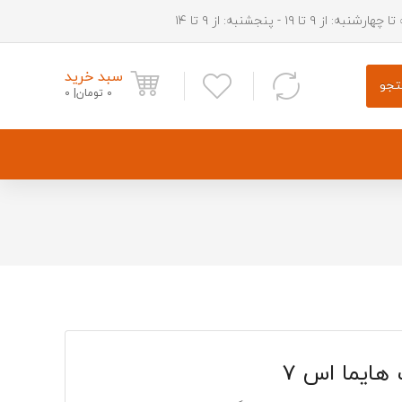
شنبه: از ۹ تا ۱۹ - پنجشنبه: از ۹ تا ۱۴
سبد خرید
جو
0
تومان
0
دستگیره بیرونی درب اچ سی کراس
ریش سپر جلو اچ سی کراس
قفل درب صندوق اچ سی کراس
ایما اس 7