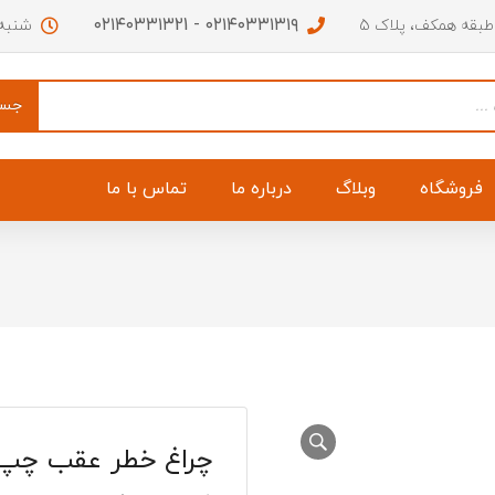
۰۲۱۴۰۳۳۱۳۱۹ - ۰۲۱۴۰۳۳۱۳21
 طبقه همکف، پلاک 5
شنبه تا چهار
جست
فروشگاه
وبلاگ
درباره ما
تماس با ما
ق عقب اچ سی کراس
فوم سپر جلو اچ سی کراس
ه اچ سی کراس
جای آرم صندوق اچ سی کراس
 سمت چپ اچ سی کراس
جلو پنجره اچ سی کراس
چراغ خطر عقب چپ ه