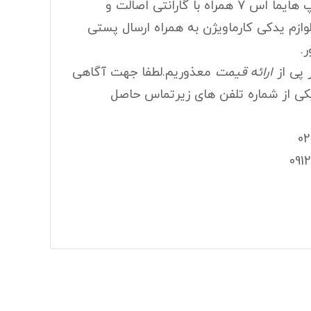
فروش چراغ خطر عقب چپ هایما اس 7 همراه با گارانتی اصالت و
قاب آینه راست اچ سی کراس
ازم یدکی کارماویژن به همراه ارسال پستی
گلگیر چرخ عقب اچ سی کراس
.
 پی از
ارائه قیمت
معذوریم.لطفا جهت آگاهی
راس
قفل درب کاپوت اچ سی کراس
یکی از شماره تلفن های زیرتماس حاصل